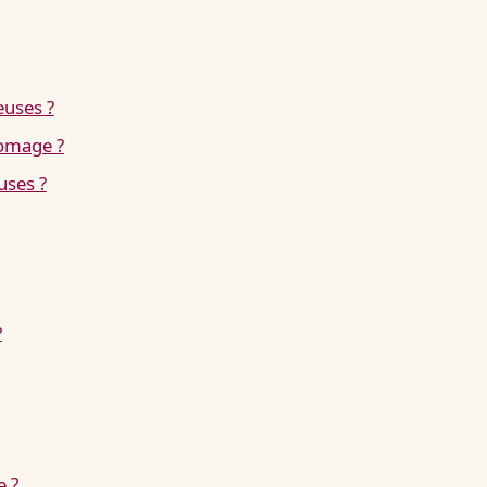
euses ?
romage ?
uses ?
?
e ?