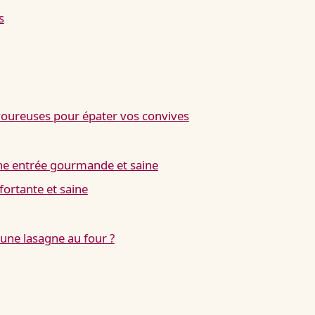
s
avoureuses pour épater vos convives
 une entrée gourmande et saine
fortante et saine
une lasagne au four ?