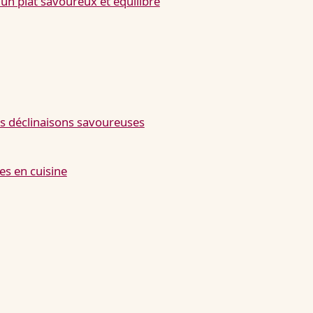
: un plat savoureux et équilibré
ses déclinaisons savoureuses
es en cuisine