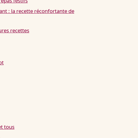
epas festifs
ant : la recette réconfortante de
ures recettes
ot
t tous
a