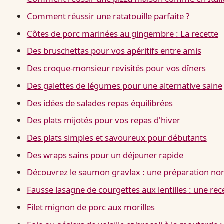
Comment réussir une ratatouille parfaite ?
Côtes de porc marinées au gingembre : La recette
Des bruschettas pour vos apéritifs entre amis
Des croque-monsieur revisités pour vos dîners
Des galettes de légumes pour une alternative saine
Des idées de salades repas équilibrées
Des plats mijotés pour vos repas d'hiver
Des plats simples et savoureux pour débutants
Des wraps sains pour un déjeuner rapide
Découvrez le saumon gravlax : une préparation nor
Fausse lasagne de courgettes aux lentilles : une rec
Filet mignon de porc aux morilles