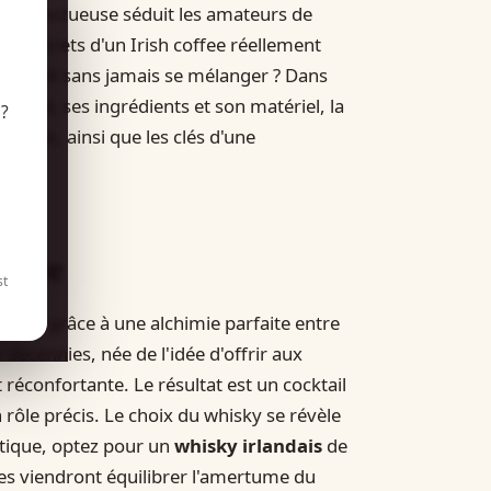
crème onctueuse séduit les amateurs de
es secrets d'un Irish coffee réellement
 brûlant sans jamais se mélanger ? Dans
l chaud, ses ingrédients et son matériel, la
?
andes, ainsi que les clés d'une
offee
st
entier grâce à une alchimie parfaite entre
décennies, née de l'idée d'offrir aux
 réconfortante. Le résultat est un cocktail
rôle précis. Le choix du whisky se révèle
tique, optez pour un
whisky irlandais
de
es viendront équilibrer l'amertume du