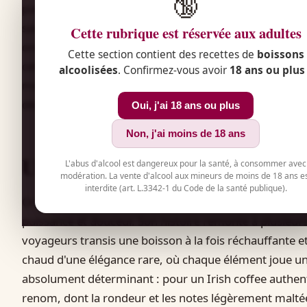
🔞
parfait de café noir corsé, de whisky irlandais et de 
saveurs profondes et réconfortantes. Mais quels sont l
Cette rubrique est réservée aux adultes
onctueux, où la crème flotte délicatement sur un café
Cette section contient des recettes de
boissons
cette recette, vous découvrirez l'histoire de ce cocktai
alcoolisées
. Confirmez-vous avoir
18 ans ou plus
méthode de préparation détaillée, ses variantes gourm
dégustation responsable et pleinement savoureuse.
Oui, j'ai 18 ans ou plus
Non, j'ai moins de 18 ans
Un voyage au cœur de l'Irish c
L'abus d'alcool est dangereux pour la santé, à consommer avec
modération. La vente d'alcool aux mineurs de moins de 18 ans e
interdite (art. L.3342-1 du Code de la santé publique).
Originaire d'Irlande, l'Irish coffee a conquis le monde 
puissance et douceur. Son histoire remonte à plusieurs 
voyageurs transis une boisson à la fois réchauffante et
chaud d'une élégance rare, où chaque élément joue un 
absolument déterminant : pour un Irish coffee authen
renom, dont la rondeur et les notes légèrement malté