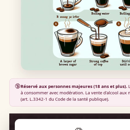
🔞
Réservé aux personnes majeures (18 ans et plus).
L
à consommer avec modération. La vente d'alcool aux m
(art. L.3342-1 du Code de la santé publique).
L'Irish coffee est bien plus qu'une simple boisson chau
gustative, à savourer à la fin d'un repas copieux ou lo