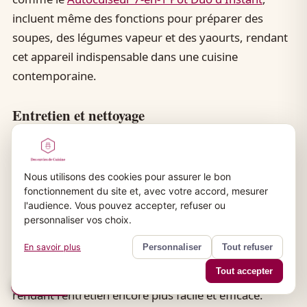
incluent même des fonctions pour préparer des
soupes, des légumes vapeur et des yaourts, rendant
cet appareil indispensable dans une cuisine
contemporaine.
Entretien et nettoyage
L'entretien d'un
cuiseur à riz
est simple grâce à ses
composants amovibles et compatibles avec le lave-
Nous utilisons des cookies pour assurer le bon
vaisselle. La plupart des modèles sont équipés d'une
fonctionnement du site et, avec votre accord, mesurer
cuve antiadhésive qui facilite le nettoyage, tandis que
l'audience. Vous pouvez accepter, refuser ou
des fonctions comme l'
Auto-clean
permettent de
personnaliser vos choix.
nettoyer automatiquement l'appareil après
En savoir plus
Personnaliser
Tout refuser
utilisation. Par exemple, le
Rice cooker de Cuckoo
Tout accepter
intègre une fonction de nettoyage à la vapeur,
🍪 Cookies
rendant l'entretien encore plus facile et efficace.