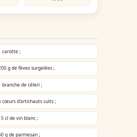
1 carotte ;
200 g de fèves surgelées ;
1 branche de céleri ;
6 cœurs d'artichauts cuits ;
15 cl de vin blanc ;
60 g de parmesan ;