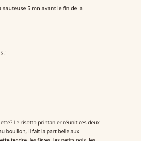
la sauteuse 5 mn avant le fin de la
s ;
tte? Le risotto printanier réunit ces deux
bouillon, il fait la part belle aux
te tendre, les fèves, les petits pois, les