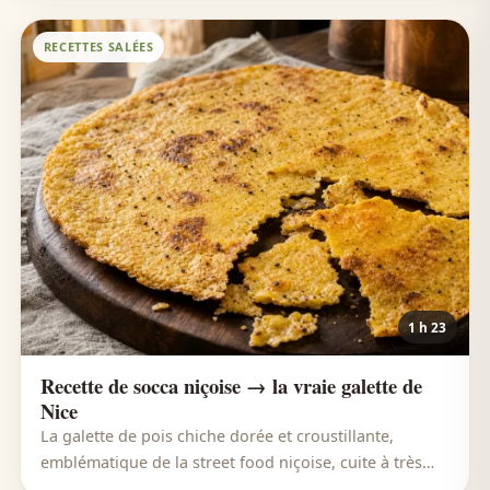
RECETTES SALÉES
1 h 23
Recette de socca niçoise → la vraie galette de
Nice
La galette de pois chiche dorée et croustillante,
emblématique de la street food niçoise, cuite à très
haute température.