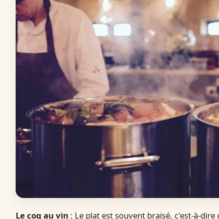
Le coq au vin
: Le plat est souvent braisé, c'est-à-dir