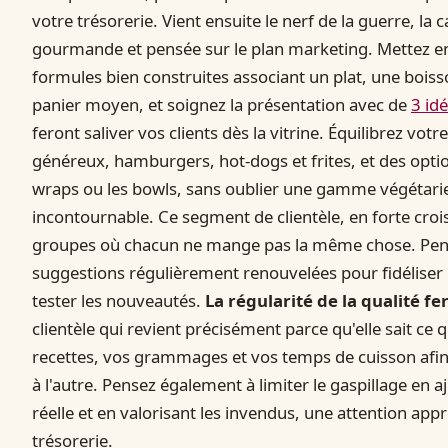
votre trésorerie. Vient ensuite le nerf de la guerre, la car
gourmande et pensée sur le plan marketing. Mettez en
formules bien construites associant un plat, une bois
panier moyen, et soignez la présentation avec de
3 id
feront saliver vos clients dès la vitrine. Équilibrez vot
généreux, hamburgers, hot-dogs et frites, et des opti
wraps ou les bowls, sans oublier une gamme végétar
incontournable. Ce segment de clientèle, en forte croi
groupes où chacun ne mange pas la même chose. Pensez
suggestions régulièrement renouvelées pour fidéliser 
tester les nouveautés.
La régularité de la qualité fe
clientèle qui revient précisément parce qu'elle sait ce 
recettes, vos grammages et vos temps de cuisson afin 
à l'autre. Pensez également à limiter le gaspillage en
réelle et en valorisant les invendus, une attention ap
trésorerie.