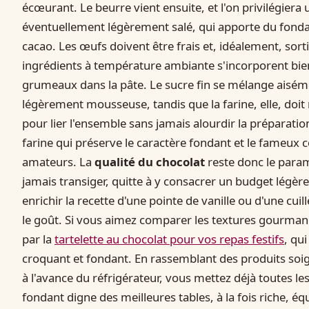
écœurant. Le beurre vient ensuite, et l'on privilégiera
éventuellement légèrement salé, qui apporte du fonda
cacao. Les œufs doivent être frais et, idéalement, sorti
ingrédients à température ambiante s'incorporent bien
grumeaux dans la pâte. Le sucre fin se mélange aisém
légèrement mousseuse, tandis que la farine, elle, doit
pour lier l'ensemble sans jamais alourdir la préparati
farine qui préserve le caractère fondant et le fameux 
amateurs. La
qualité du chocolat
reste donc le param
jamais transiger, quitte à y consacrer un budget lég
enrichir la recette d'une pointe de vanille ou d'une cui
le goût. Si vous aimez comparer les textures gourmand
par la
tartelette au chocolat pour vos repas festifs
, qu
croquant et fondant. En rassemblant des produits soi
à l'avance du réfrigérateur, vous mettez déjà toutes l
fondant digne des meilleures tables, à la fois riche, é