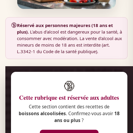
🔞
Réservé aux personnes majeures (18 ans et
plus).
L'abus d'alcool est dangereux pour la santé, à
consommer avec modération. La vente d'alcool aux
mineurs de moins de 18 ans est interdite (art.
L.3342-1 du Code de la santé publique).
Découvrez comment préparer des
milkshakes aux
fruits
délicieux et rafraîchissants, parfaits pour les
🔞
chaudes journées d'été. Que vous soyez amateur de
vanille ou passionné par des mélanges exotiques, ce
Cette rubrique est réservée aux adultes
guide vous fournira toutes les astuces nécessaires
Cette section contient des recettes de
pour réussir vos créations. Explorez les différentes
boissons alcoolisées
. Confirmez-vous avoir
18
combinaisons de fruits, les techniques de mixage et
ans ou plus
?
les conseils pour obtenir une texture onctueuse et