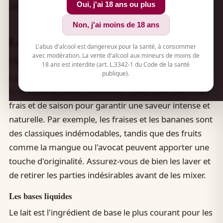
Oui, j'ai 18 ans ou plus
savoureuse.
Non, j'ai moins de 18 ans
Les ingrédients essentiels
L'abus d'alcool est dangereux pour la santé, à consommer
avec modération. La vente d'alcool aux mineurs de moins de
Choisir les bons fruits
18 ans est interdite (art. L.3342-1 du Code de la santé
publique).
La qualité des
fruits
utilisés joue un rôle crucial dans
la réussite de votre milkshake. Optez pour des fruits
frais et de saison pour garantir une saveur intense et
naturelle. Par exemple, les fraises et les bananes sont
des classiques indémodables, tandis que des fruits
comme la mangue ou l'avocat peuvent apporter une
touche d'originalité. Assurez-vous de bien les laver et
de retirer les parties indésirables avant de les mixer.
Les bases liquides
Le lait est l'ingrédient de base le plus courant pour les