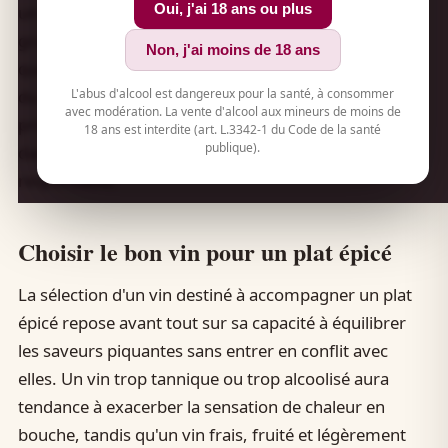
Oui, j'ai 18 ans ou plus
un vin adapté à un plat relevé, quelles sont les
grandes catégories de vins et leurs caractéristiques,
Non, j'ai moins de 18 ans
quels accords privilégier selon les cuisines du monde,
L'abus d'alcool est dangereux pour la santé, à consommer
du curry indien aux tacos mexicains, et enfin quels
avec modération. La vente d'alcool aux mineurs de moins de
principes retenir pour réussir vos mariages, le tout
18 ans est interdite (art. L.3342-1 du Code de la santé
publique).
dans un esprit de dégustation mesurée et
responsable.
Choisir le bon vin pour un plat épicé
La sélection d'un vin destiné à accompagner un plat
épicé repose avant tout sur sa capacité à équilibrer
les saveurs piquantes sans entrer en conflit avec
elles. Un vin trop tannique ou trop alcoolisé aura
tendance à exacerber la sensation de chaleur en
bouche, tandis qu'un vin frais, fruité et légèrement