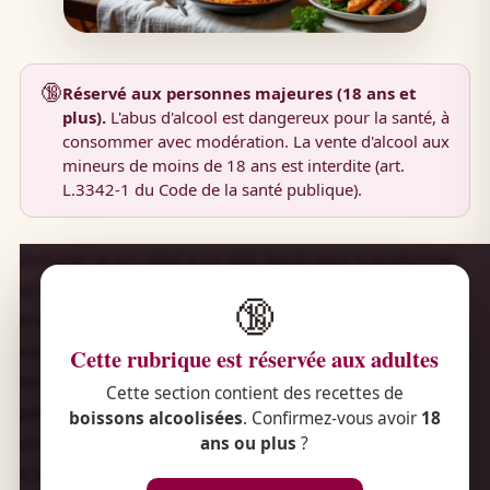
🔞
Réservé aux personnes majeures (18 ans et
plus).
L'abus d'alcool est dangereux pour la santé, à
consommer avec modération. La vente d'alcool aux
mineurs de moins de 18 ans est interdite (art.
L.3342-1 du Code de la santé publique).
Associer le vin idéal à un plat épicé peut transformer
un simple repas en une expérience gustative
🔞
mémorable. Les épices apportent richesse et
complexité, mais elles réclament des vins capables de
Cette rubrique est réservée aux adultes
les équilibrer sans les masquer, ni se laisser dominer
Cette section contient des recettes de
par leur puissance. Trouver cette harmonie demande
boissons alcoolisées
. Confirmez-vous avoir
18
un peu de méthode et quelques repères, accessibles
ans ou plus
?
à tous. Dans ce guide, nous verrons comment choisir